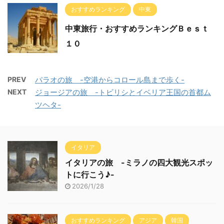
おすすめランキング
中東
中東旅行・おすすめランキングＢｅｓｔ
１０
PREV
パラオの旅 -空港からコロール島まで歩く-
NEXT
ジョージアの旅 -トビリシとイベリア王国の首都ム
ツヘタ-
イタリア
イタリアの旅 -ミラノの四大観光スポッ
トに行こう♪-
2026/1/28
おすすめランキング
アジア
韓国