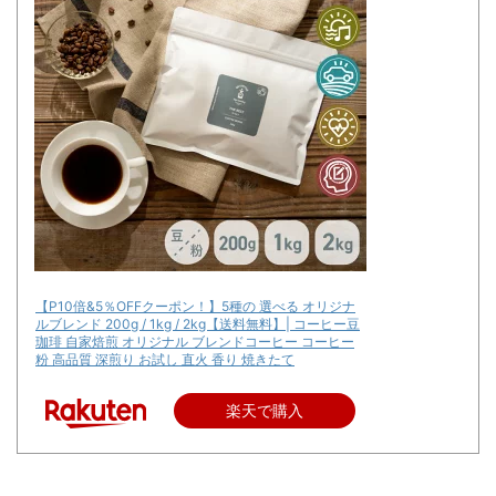
【P10倍&5％OFFクーポン！】5種の 選べる オリジナ
ルブレンド 200g / 1kg / 2kg【送料無料】| コーヒー豆
珈琲 自家焙煎 オリジナル ブレンドコーヒー コーヒー
粉 高品質 深煎り お試し 直火 香り 焼きたて
楽天で購入