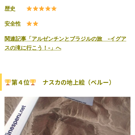
歴史
安全性
関連記事「アルゼンチンとブラジルの旅 -イグア
スの滝に行こう！-」へ
第４位
ナスカの地上絵（ペルー）