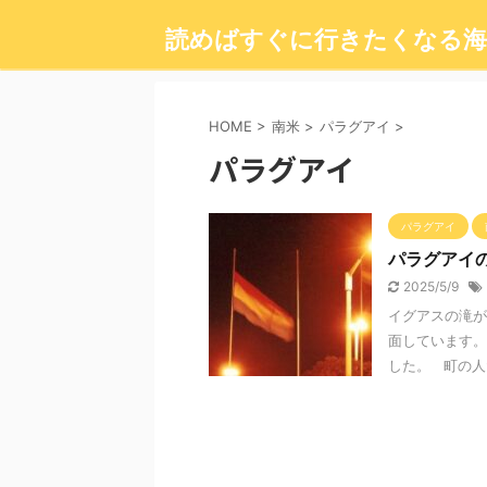
読めばすぐに行きたくなる海
HOME
>
南米
>
パラグアイ
>
パラグアイ
パラグアイ
パラグアイ
2025/5/9
イグアスの滝が
面しています。
した。 町の人