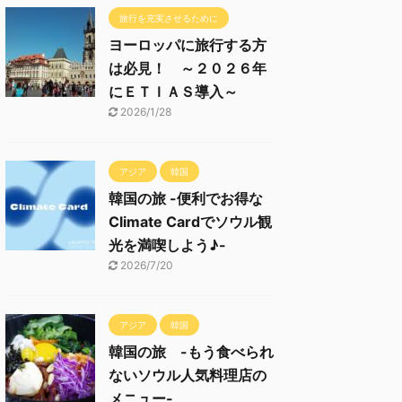
旅行を充実させるために
ヨーロッパに旅行する方
は必見！ ～２０２６年
にＥＴＩＡＳ導入～
2026/1/28
アジア
韓国
韓国の旅 -便利でお得な
Climate Cardでソウル観
光を満喫しよう♪-
2026/7/20
アジア
韓国
韓国の旅 -もう食べられ
ないソウル人気料理店の
メニュー-