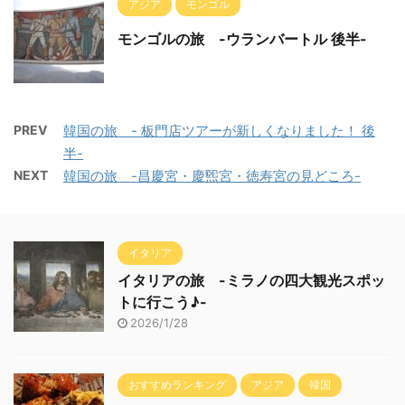
アジア
モンゴル
モンゴルの旅 -ウランバートル 後半-
PREV
韓国の旅 - 板門店ツアーが新しくなりました！ 後
半-
NEXT
韓国の旅 -昌慶宮・慶煕宮・徳寿宮の見どころ-
イタリア
イタリアの旅 -ミラノの四大観光スポッ
トに行こう♪-
2026/1/28
おすすめランキング
アジア
韓国