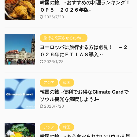
韓国の旅 -おすすめの料理ランキングＴ
ＯＰ５ ２０２６年版-
2026/7/20
旅行を充実させるために
ヨーロッパに旅行する方は必見！ ～２
０２６年にＥＴＩＡＳ導入～
2026/1/28
アジア
韓国
韓国の旅 -便利でお得なClimate Cardで
ソウル観光を満喫しよう♪-
2026/7/20
アジア
韓国
韓国の旅 -もう食べられないソウル人気