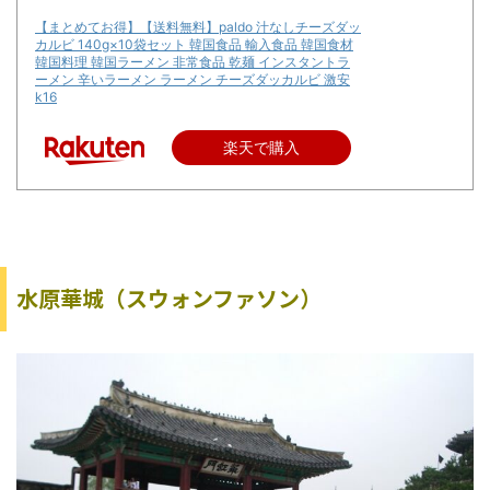
【まとめてお得】【送料無料】paldo 汁なしチーズダッ
カルビ 140g×10袋セット 韓国食品 輸入食品 韓国食材
韓国料理 韓国ラーメン 非常食品 乾麺 インスタントラ
ーメン 辛いラーメン ラーメン チーズダッカルビ 激安
k16
楽天で購入
水原華城（スウォンファソン）