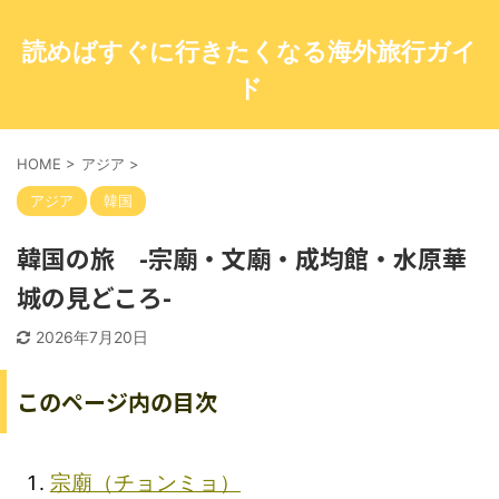
読めばすぐに行きたくなる海外旅行ガイ
ド
HOME
>
アジア
>
アジア
韓国
韓国の旅 -宗廟・文廟・成均館・水原華
城の見どころ-
2026年7月20日
このページ内の目次
宗廟（チョンミョ）