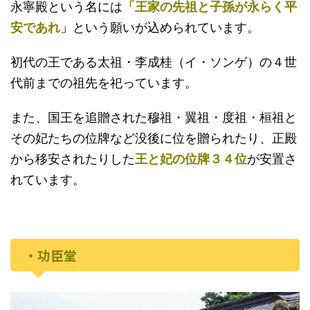
永寧殿という名には
「王家の先祖と子孫が永らく平
安であれ」
という願いが込められています。
初代の王である太祖・李成桂（イ・ソンゲ）の４世
代前までの祖先を祀っています。
また、国王を追贈された穆祖・翼祖・度祖・桓祖と
その妃たちの位牌など没後に位を贈られたり、正殿
から移安されたりした
王と妃の位牌３４位
が安置さ
れています。
・功臣堂