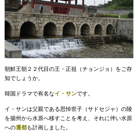
朝鮮王朝２２代目の王・正祖（チョンジョ）をご存
知でしょうか。
韓国ドラマで有名な
イ・サン
です。
イ・サンは父親である思悼世子（サドセジャ）の陵
を揚州から水原へ移すことを考え、それに伴い水原
への
遷都
も計画しました。