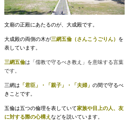
文廟の正殿にあたるのが、大成殿です。
大成殿の両側の木が
三網五倫（さんこうごりん）
を
表しています。
三網五倫
は「儒教で守るべき教え」を意味する言葉
です。
三網は
「君臣」・「親子」・「夫婦」
の間で守るべ
きことです。
五倫は五つの倫理を表していて
家族や目上の人、友
に対する際の心構え
などを説いています。