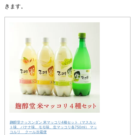
きます。
麹醇堂クッスンダン 米マッコリ4種セット（マスカッ
ト味、バナナ味、モモ味、生マッコリ各750ml） マッ
コルリ クール冷蔵便