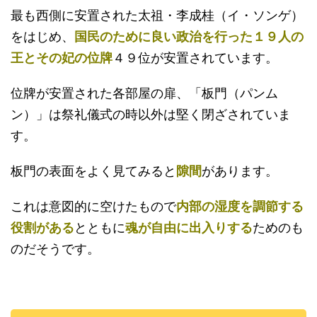
最も西側に安置された太祖・李成桂（イ・ソンゲ）
をはじめ、
国民のために良い政治を行った１９人の
王とその妃の位牌
４９位が安置されています。
位牌が安置された各部屋の扉、「板門（パンム
ン）」は祭礼儀式の時以外は堅く閉ざされていま
す。
板門の表面をよく見てみると
隙間
があります。
これは意図的に空けたもので
内部の湿度を調節する
役割がある
とともに
魂が自由に出入りする
ためのも
のだそうです。