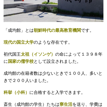
「成均館」とは
朝鮮時代の最高教育機関
です。
現代の国立大学
のような存在です。
初代国王
太祖（イソンゲ）
の命によって１３９８年
に
国家の儒学校
として設立されました。
成均館の在籍者数は少ないときで１００人、多いと
きで２００人いました。
科挙（小科）
に合格すると入学できます。
斎生（成均館の学生）たちは
寮生活
を送り、学費は