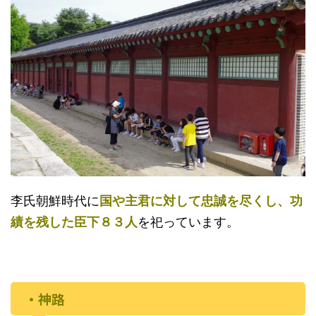
李氏朝鮮時代に
国や主君に対して忠誠を尽くし、
功
績を残した臣下８３人
を祀っています。
・神路