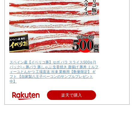
スペイン産【イベリコ豚】セボ バラ スライス500g (1
パック) ~ 豚バラ 豚しゃぶ 生姜焼き 唐揚げ 豚丼 ミルフ
ィーユとんかつ 工場直送 冷凍 業務用【数量限定】 ギ
フト 【自家製八王子ベーコンのサンプルプレゼント
中】
楽天で購入