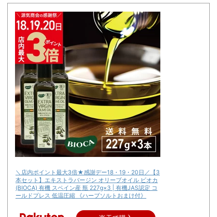
＼店内ポイント最大3倍★感謝デー18・19・20日／【3
本セット】エキストラバージン オリーブオイル ビオカ
(BIOCA) 有機 スペイン産 瓶 227g×3 | 有機JAS認定 コ
ールドプレス 低温圧縮 《ハーブソルトおまけ付》