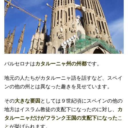
バルセロナは
カタルーニャ州の州都
です。
地元の人たちがカタルーニャ語を話すなど、スペイ
ンの他の州とは異なった趣きを見せています。
その
大きな要因
としては９世紀頃にスペインの他の
地方はイスラム教徒の支配下になったのに対し、
カ
タルーニャだけがフランク王国の支配下になった
こ
と
が挙げられます。