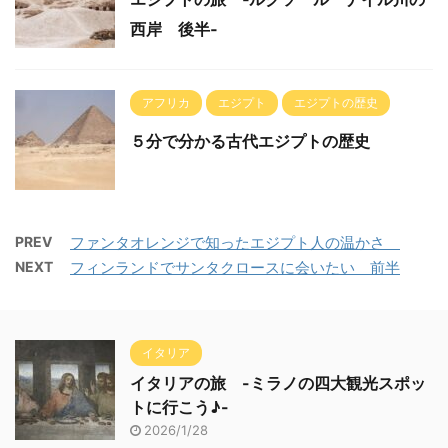
西岸 後半‐
アフリカ
エジプト
エジプトの歴史
５分で分かる古代エジプトの歴史
PREV
ファンタオレンジで知ったエジプト人の温かさ
NEXT
フィンランドでサンタクロースに会いたい 前半
イタリア
イタリアの旅 -ミラノの四大観光スポッ
トに行こう♪-
2026/1/28