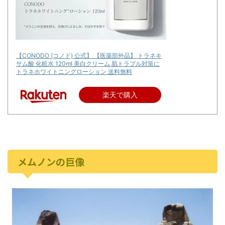
【CONODO (コノド) 公式】 【医薬部外品】 トラネキ
サム酸 化粧水 120ml 美白クリーム 肌トラブル対策に
トラネホワイトニングローション 送料無料
楽天で購入
メムノンの巨像