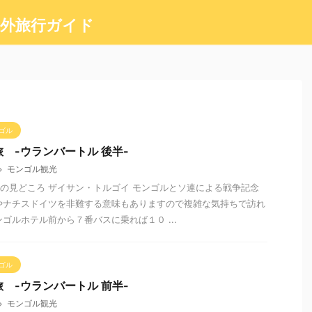
外旅行ガイド
ゴル
 -ウランバートル 後半-
モンゴル観光
の見どころ ザイサン・トルゴイ モンゴルとソ連による戦争記念
やナチスドイツを非難する意味もありますので複雑な気持ちで訪れ
ンゴルホテル前から７番バスに乗れば１０ ...
ゴル
 -ウランバートル 前半-
モンゴル観光