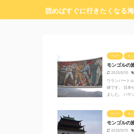
読めばすぐに行きたくなる海
アジア
モン
モンゴルの旅
2025/5/10
ウランバートル
碑です。 日本
ました。 バヤ
アジア
モン
モンゴルの旅
2025/5/10