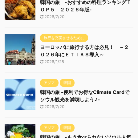
韓国の旅 -おすすめの料理ランキングＴ
ＯＰ５ ２０２６年版-
2026/7/20
旅行を充実させるために
ヨーロッパに旅行する方は必見！ ～２
０２６年にＥＴＩＡＳ導入～
2026/1/28
アジア
韓国
韓国の旅 -便利でお得なClimate Cardで
ソウル観光を満喫しよう♪-
2026/7/20
アジア
韓国
韓国の旅 -もう食べられないソウル人気